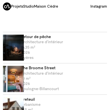
Projets
Studio
Maison Cèdre
Instagram
Retour de pêche
Architecture d'intérieur
16,35 m²
2026
Hyères
The Broome Street
Architecture d'intérieur
10 m²
2026
Boulogne-Billancourt
Breteuil
Urbanisme
145 m²