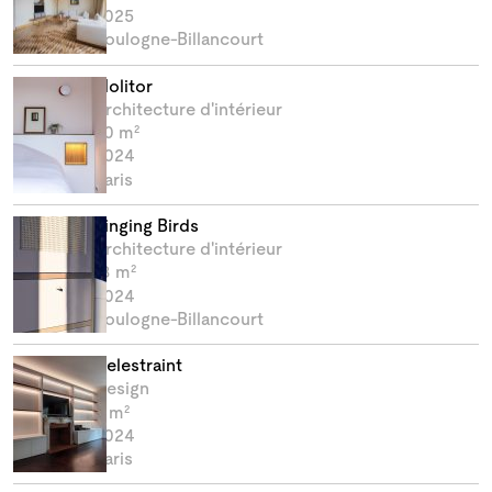
2025
Boulogne-Billancourt
Molitor
Architecture d'intérieur
70 m²
2024
Paris
Singing Birds
Architecture d'intérieur
18 m²
2024
Boulogne-Billancourt
Delestraint
Design
0 m²
2024
Paris