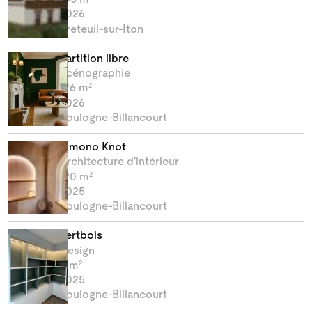
2026
Breteuil-sur-Iton
Partition libre
Scénographie
126 m²
2026
Boulogne-Billancourt
Kimono Knot
Architecture d'intérieur
120 m²
2025
Boulogne-Billancourt
Vertbois
Design
0 m²
2025
Boulogne-Billancourt